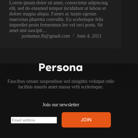
Lorem ipsum dolor sit amet, consectetur adipiscing
elit, sed do eiusmod tempor incididunt ut labore et
dolore magna aliqua. Fames ac turpis egestas
maecenas pharetra convallis. Eu scelerisque felis
imperdiet proin fermentum leo vel orci porta. Sit
amet nisl suscipit…
jordantan.fb@gmail.com
June 4, 2021
Faucibus ornare suspendisse sed nisigittis volutpat odio
facilisis mauris amet massa velit scelerisque.
Join our newsletter
E
JOIN
m
a
i